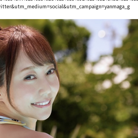
witter&utm_medium=social&utm_campaign=yanmaga_g