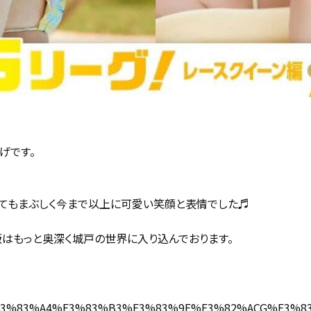
げです。
てもまぶしく今まで以上に可愛い笑顔と表情でした♬
版はもっと奥深く城戸の世界に入り込んでおります。
/books/%E3%83%A4%E3%83%B3%E3%83%9E%E3%82%ACG