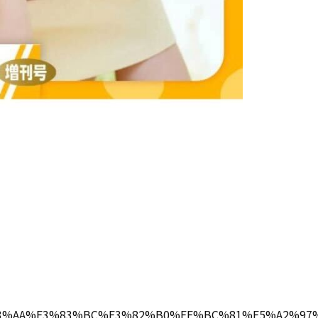
%E3%83%AA%E3%83%BC%E3%82%B0%EF%BC%81%E5%A2%97